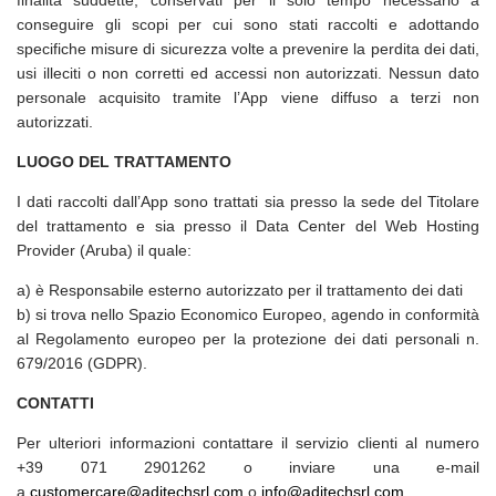
finalità suddette, conservati per il solo tempo necessario a
conseguire gli scopi per cui sono stati raccolti e adottando
specifiche misure di sicurezza volte a prevenire la perdita dei dati,
usi illeciti o non corretti ed accessi non autorizzati. Nessun dato
personale acquisito tramite l’App viene diffuso a terzi non
autorizzati.
LUOGO DEL TRATTAMENTO
I dati raccolti dall’App sono trattati sia presso la sede del Titolare
del trattamento e sia presso il Data Center del Web Hosting
Provider (Aruba) il quale:
a) è Responsabile esterno autorizzato per il trattamento dei dati
b) si trova nello Spazio Economico Europeo, agendo in conformità
al Regolamento europeo per la protezione dei dati personali n.
679/2016 (GDPR).
CONTATTI
Per ulteriori informazioni contattare il servizio clienti al numero
+39 071 2901262 o inviare una e-mail
a
customercare@aditechsrl.com
o
info@aditechsrl.com
.